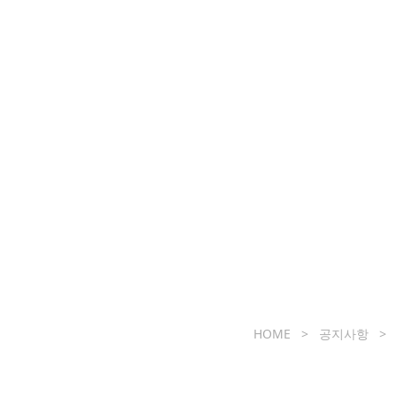
치료프로그램
검사
상담&예약
공
HOME > 공지사항 >